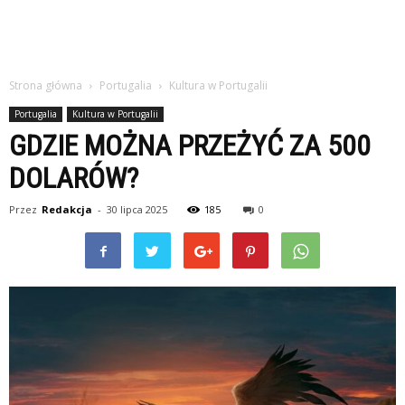
Strona główna
Portugalia
Kultura w Portugalii
Portugalia
Kultura w Portugalii
GDZIE MOŻNA PRZEŻYĆ ZA 500
DOLARÓW?
Przez
Redakcja
-
30 lipca 2025
185
0