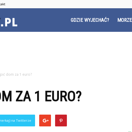
takt
Czyzyny.pl
GDZIE WYJECHAĆ?
MORZE
pić dom za 1 euro?
OM ZA 1 EURO?
ierkaj) na Twitterze