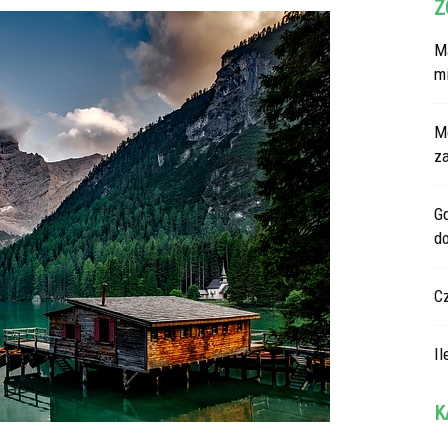
Z
Ma
m
M
z
G
d
C
Il
K
Ka