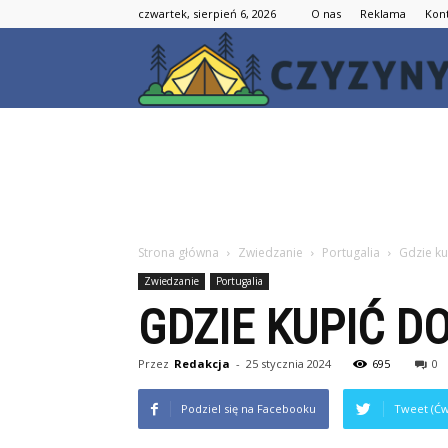
czwartek, sierpień 6, 2026
O nas
Reklama
Kon
Strona główna
Zwiedzanie
Portugalia
Gdzie ku
Zwiedzanie
Portugalia
GDZIE KUPIĆ D
Przez
Redakcja
-
25 stycznia 2024
695
0
Podziel się na Facebooku
Tweet (Ćw