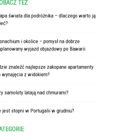
OBACZ TEŻ
pa świata dla podróżnika – dlaczego warto ją
ieć?
onachium i okolice – pomysł na dobrze
aplanowany wyjazd objazdowy po Bawarii
dzie znaleźć najlepsze zakopane apartamenty
o wynajęcia z widokiem?
zy samoloty latają nad chmurami?
e jest stopni w Portugalii w grudniu?
ATEGORIE
tegorie