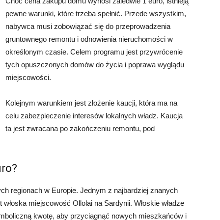
Choć cena zakupu domu wynosi zaledwie 1 euro, istnieją
pewne warunki, które trzeba spełnić. Przede wszystkim,
nabywca musi zobowiązać się do przeprowadzenia
gruntownego remontu i odnowienia nieruchomości w
określonym czasie. Celem programu jest przywrócenie
tych opuszczonych domów do życia i poprawa wyglądu
miejscowości.
Kolejnym warunkiem jest złożenie kaucji, która ma na
celu zabezpieczenie interesów lokalnych władz. Kaucja
ta jest zwracana po zakończeniu remontu, pod
uro?
ych regionach w Europie. Jednym z najbardziej znanych
st włoska miejscowość Ollolai na Sardynii. Włoskie władze
mboliczną kwotę, aby przyciągnąć nowych mieszkańców i