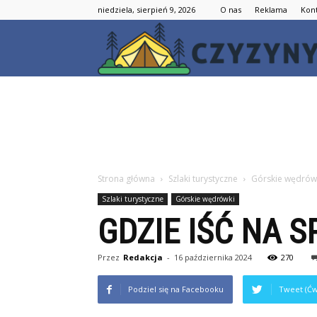
niedziela, sierpień 9, 2026
O nas
Reklama
Kon
Strona główna
Szlaki turystyczne
Górskie wędrów
Szlaki turystyczne
Górskie wędrówki
GDZIE IŚĆ NA 
Przez
Redakcja
-
16 października 2024
270
Podziel się na Facebooku
Tweet (Ćw