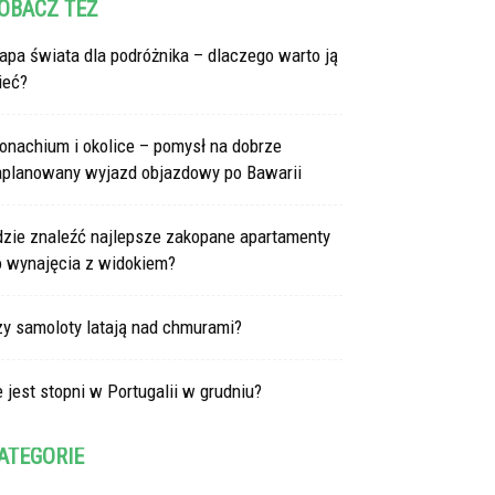
OBACZ TEŻ
pa świata dla podróżnika – dlaczego warto ją
ieć?
onachium i okolice – pomysł na dobrze
aplanowany wyjazd objazdowy po Bawarii
dzie znaleźć najlepsze zakopane apartamenty
o wynajęcia z widokiem?
zy samoloty latają nad chmurami?
e jest stopni w Portugalii w grudniu?
ATEGORIE
tegorie