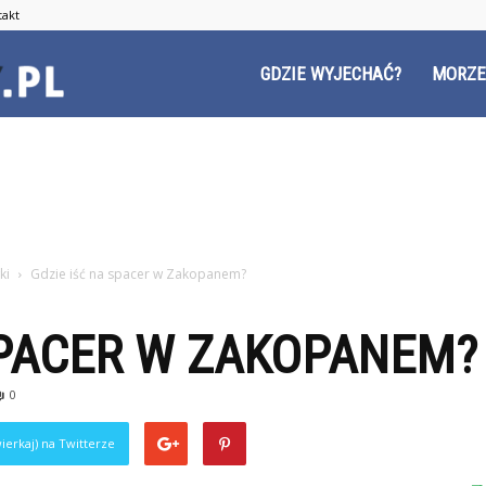
takt
Czyzyny.pl
GDZIE WYJECHAĆ?
MORZE
ki
Gdzie iść na spacer w Zakopanem?
SPACER W ZAKOPANEM?
0
ierkaj) na Twitterze