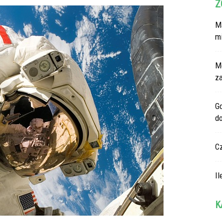
Z
Ma
m
M
z
G
d
C
Il
K
Ka