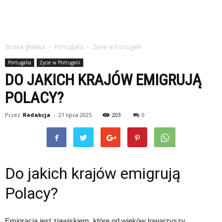
Strona główna
Portugalia
Życie w Portugalii
Portugalia
Życie w Portugalii
DO JAKICH KRAJÓW EMIGRUJĄ
POLACY?
Przez
Redakcja
-
21 lipca 2025
203
0
Do jakich krajów emigrują
Polacy?
Emigracja jest zjawiskiem, które od wieków towarzyszy