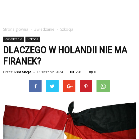
Strona główna
Zwiedzanie
Szkocja
Zwiedzanie
Szkocja
DLACZEGO W HOLANDII NIE MA
FIRANEK?
Przez
Redakcja
-
13 sierpnia 2024
298
0