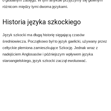
o globalnym zasięgu. W tym artykule przyjrzymy się głównym
różnicom między tymi dwoma językami.
Historia języka szkockiego
Język szkocki ma długą historię sięgającą czasów
średniowiecza. Początkowo był to język gaelicki, używany przez
celtyckie plemiona zamieszkujące Szkocję. Jednak wraz z
nadejściem Anglosasów i późniejszym wpływem języka
staroangielskiego, język szkocki zaczął ewoluować.