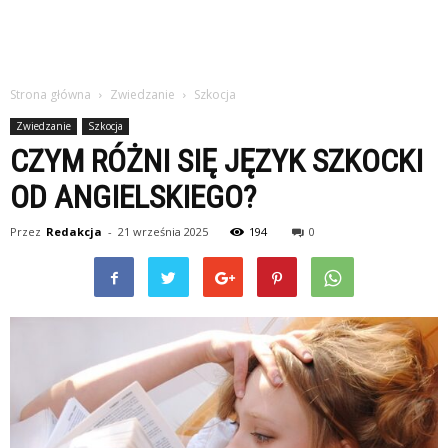
Strona główna
Zwiedzanie
Szkocja
Zwiedzanie
Szkocja
CZYM RÓŻNI SIĘ JĘZYK SZKOCKI
OD ANGIELSKIEGO?
Przez
Redakcja
-
21 września 2025
194
0