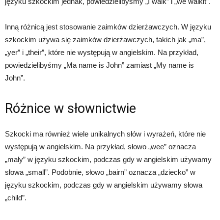
języku szkockim jednak, powiedzielibyśmy „I walk” i „we walkit”.
Inną różnicą jest stosowanie zaimków dzierżawczych. W języku
szkockim używa się zaimków dzierżawczych, takich jak „ma”,
„yer” i „their”, które nie występują w angielskim. Na przykład,
powiedzielibyśmy „Ma name is John” zamiast „My name is
John”.
Różnice w słownictwie
Szkocki ma również wiele unikalnych słów i wyrażeń, które nie
występują w angielskim. Na przykład, słowo „wee” oznacza
„mały” w języku szkockim, podczas gdy w angielskim używamy
słowa „small”. Podobnie, słowo „bairn” oznacza „dziecko” w
języku szkockim, podczas gdy w angielskim używamy słowa
„child”.