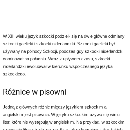
W XIII wieku język szkocki podzielił się na dwie główne odmiany:
szkocki gaelicki i szkocki niderlandzki. Szkocki gaelicki był
używany na północy Szkocji, podczas gdy szkocki niderlandzki
dominował na południu. Wraz z upływem czasu, szkocki
niderlandzki ewoluował w kierunku współczesnego języka
szkockiego.
Różnice w pisowni
Jedną z głównych różnic między językiem szkockim a
angielskim jest pisownia. W języku szkockim używa się wielu
liter, które nie występują w angielskim. Na przykład, w szkockim
używa się liter: ch, dh, gh, ph, th, a także kombinacji liter, takich