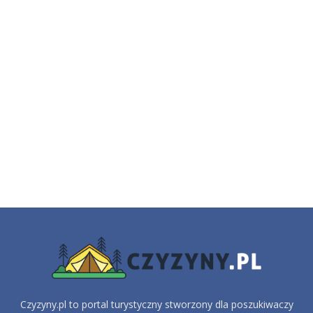
Czyzyny.pl to portal turystyczny stworzony dla poszukiwaczy