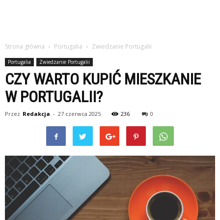
Strona główna
Portugalia
Zwiedzanie Portugalii
Portugalia
Zwiedzanie Portugalii
CZY WARTO KUPIĆ MIESZKANIE
W PORTUGALII?
Przez
Redakcja
-
27 czerwca 2025
236
0