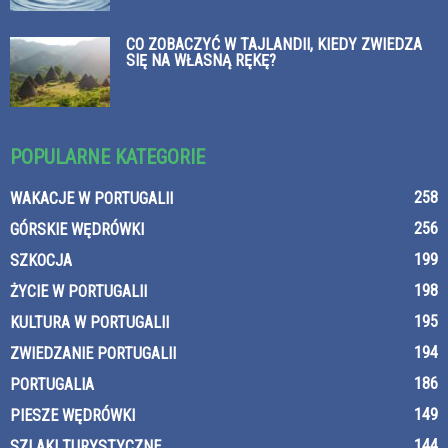
CO ZOBACZYĆ W TAJLANDII, KIEDY ZWIEDZA
SIĘ NA WŁASNĄ RĘKĘ?
POPULARNE KATEGORIE
258
WAKACJE W PORTUGALII
256
GÓRSKIE WĘDRÓWKI
199
SZKOCJA
198
ŻYCIE W PORTUGALII
195
KULTURA W PORTUGALII
194
ZWIEDZANIE PORTUGALII
186
PORTUGALIA
149
PIESZE WĘDRÓWKI
144
SZLAKI TURYSTYCZNE