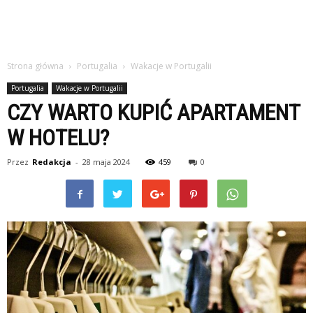
Strona główna
Portugalia
Wakacje w Portugalii
Portugalia
Wakacje w Portugalii
CZY WARTO KUPIĆ APARTAMENT
W HOTELU?
Przez
Redakcja
-
28 maja 2024
459
0