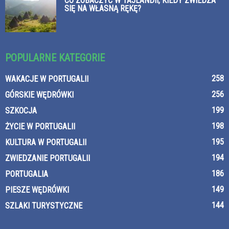
CO ZOBACZYĆ W TAJLANDII, KIEDY ZWIEDZA
SIĘ NA WŁASNĄ RĘKĘ?
POPULARNE KATEGORIE
258
WAKACJE W PORTUGALII
256
GÓRSKIE WĘDRÓWKI
199
SZKOCJA
198
ŻYCIE W PORTUGALII
195
KULTURA W PORTUGALII
194
ZWIEDZANIE PORTUGALII
186
PORTUGALIA
149
PIESZE WĘDRÓWKI
144
SZLAKI TURYSTYCZNE