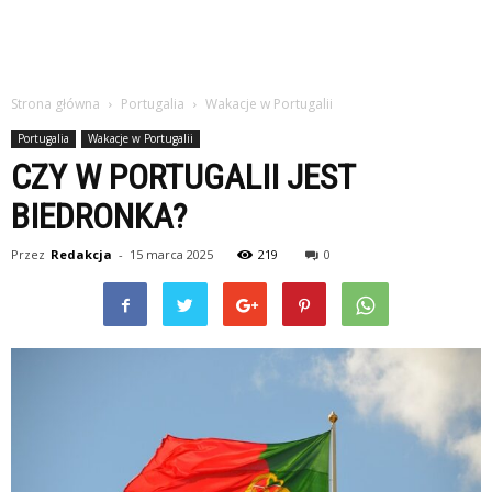
Strona główna
Portugalia
Wakacje w Portugalii
Portugalia
Wakacje w Portugalii
CZY W PORTUGALII JEST
BIEDRONKA?
Przez
Redakcja
-
15 marca 2025
219
0