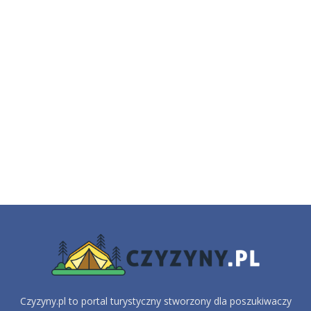
Czyzyny.pl to portal turystyczny stworzony dla poszukiwaczy