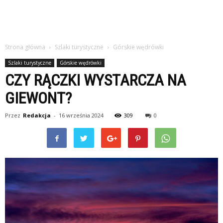
Strona główna
Szlaki turystyczne
Górskie wędrówki
Szlaki turystyczne
Górskie wędrówki
CZY RĄCZKI WYSTARCZA NA
GIEWONT?
Przez
Redakcja
-
16 września 2024
309
0