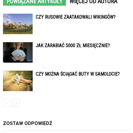
POWIĄZANE ARTYKUŁY
WIĘCEJ OD AUTORA
CZY RUSOWIE ZAATAKOWALI WIKINGÓW?
JAK ZARABIAĆ 5000 ZŁ MIESIĘCZNIE?
CZY MOŻNA ŚCIĄGAĆ BUTY W SAMOLOCIE?
ZOSTAW ODPOWIEDŹ