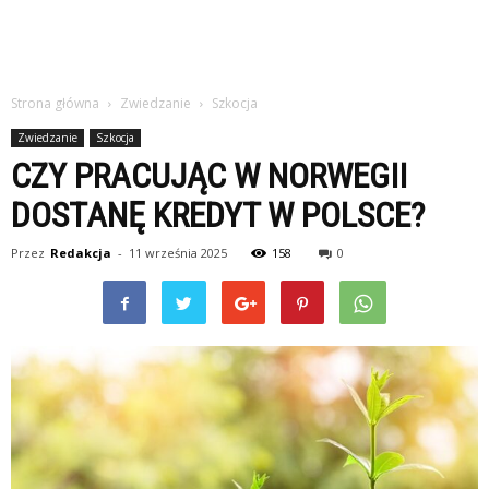
Strona główna
Zwiedzanie
Szkocja
Zwiedzanie
Szkocja
CZY PRACUJĄC W NORWEGII
DOSTANĘ KREDYT W POLSCE?
Przez
Redakcja
-
11 września 2025
158
0