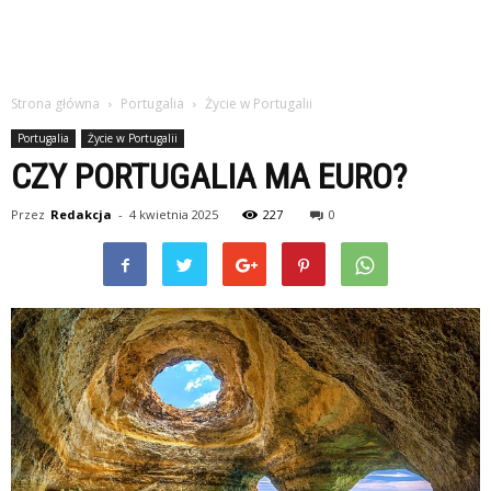
Strona główna
Portugalia
Życie w Portugalii
Portugalia
Życie w Portugalii
CZY PORTUGALIA MA EURO?
Przez
Redakcja
-
4 kwietnia 2025
227
0