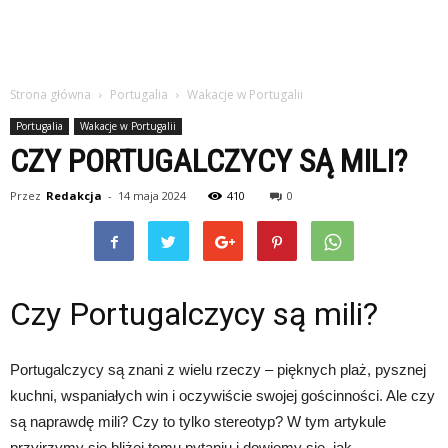
Strona główna
Portugalia
Wakacje w Portugalii
Portugalia
Wakacje w Portugalii
CZY PORTUGALCZYCY SĄ MILI?
Przez
Redakcja
-
14 maja 2024
410
0
Czy Portugalczycy są mili?
Portugalczycy są znani z wielu rzeczy – pięknych plaż, pysznej
kuchni, wspaniałych win i oczywiście swojej gościnności. Ale czy
są naprawdę mili? Czy to tylko stereotyp? W tym artykule
przyjrzymy się bliżej temu pytaniu i dowiemy się, jak