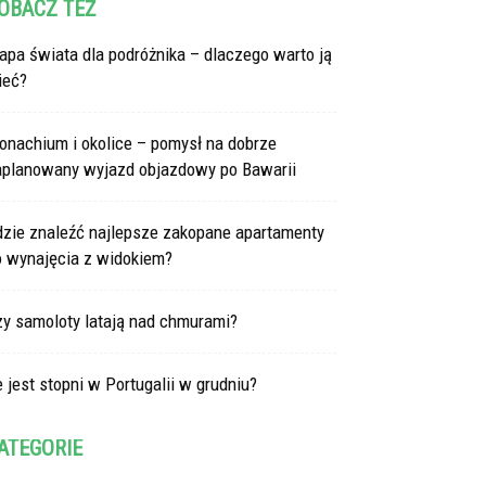
OBACZ TEŻ
pa świata dla podróżnika – dlaczego warto ją
ieć?
onachium i okolice – pomysł na dobrze
aplanowany wyjazd objazdowy po Bawarii
dzie znaleźć najlepsze zakopane apartamenty
o wynajęcia z widokiem?
zy samoloty latają nad chmurami?
e jest stopni w Portugalii w grudniu?
ATEGORIE
tegorie