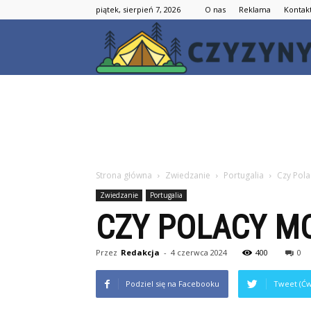
piątek, sierpień 7, 2026
O nas
Reklama
Kontak
Strona główna
Zwiedzanie
Portugalia
Czy Pola
Zwiedzanie
Portugalia
CZY POLACY M
Przez
Redakcja
-
4 czerwca 2024
400
0
Podziel się na Facebooku
Tweet (Ćw