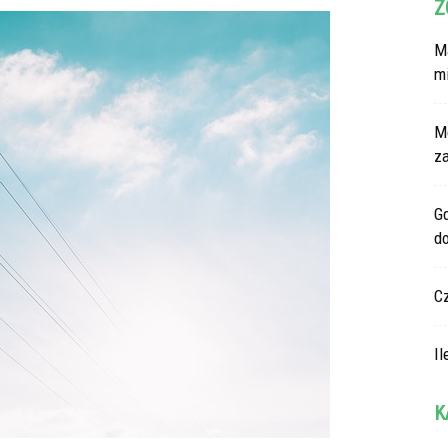
Z
Ma
m
M
z
G
d
C
Il
K
Ka