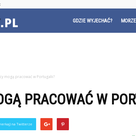
t
Czyzyny.pl
GDZIE WYJECHAĆ?
MORZE
cy mogą pracować w Portugalii?
OGĄ PRACOWAĆ W PORT
ierkaj) na Twitterze