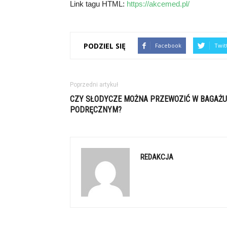
Link tagu HTML:
https://akcemed.pl/
PODZIEL SIĘ
Facebook
Twit
Poprzedni artykuł
CZY SŁODYCZE MOŻNA PRZEWOZIĆ W BAGAŻU
PODRĘCZNYM?
REDAKCJA