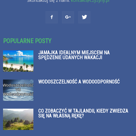
Skontaktuj się z nami:
kontakt@czyzyny.pl
POPULARNE POSTY
JAMAJKA IDEALNYM MIEJSCEM NA
SPĘDZENIE UDANYCH WAKACJI
WODOSZCZELNOŚĆ A WODOODPORNOŚĆ
CO ZOBACZYĆ W TAJLANDII, KIEDY ZWIEDZA
SIĘ NA WŁASNĄ RĘKĘ?