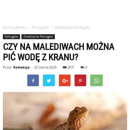
Strona główna
Portugalia
Zwiedzanie Portugalii
Portugalia
Zwiedzanie Portugalii
CZY NA MALEDIWACH MOŻNA
PIĆ WODĘ Z KRANU?
Przez
Redakcja
-
22 marca 2025
217
0