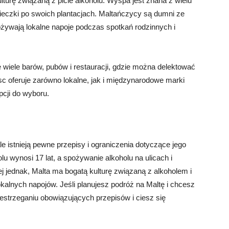
urę związaną z picie alkoholu. Wyspa jest znana z wielu
ycieczki po swoich plantacjach. Maltańczycy są dumni ze
żywają lokalne napoje podczas spotkań rodzinnych i
 wiele barów, pubów i restauracji, gdzie można delektować
sc oferuje zarówno lokalne, jak i międzynarodowe marki
pcji do wyboru.
e istnieją pewne przepisy i ograniczenia dotyczące jego
u wynosi 17 lat, a spożywanie alkoholu na ulicach i
j jednak, Malta ma bogatą kulturę związaną z alkoholem i
kalnych napojów. Jeśli planujesz podróż na Maltę i chcesz
zestrzeganiu obowiązujących przepisów i ciesz się