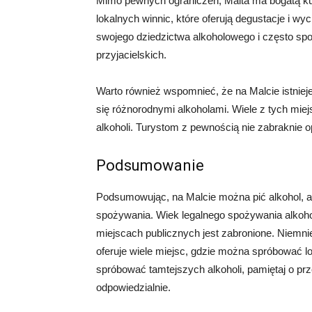
Mimo pewnych ograniczeń, Malta ma bogatą kult
lokalnych winnic, które oferują degustacje i w
swojego dziedzictwa alkoholowego i często spo
przyjacielskich.
Warto również wspomnieć, że na Malcie istnieje
się różnorodnymi alkoholami. Wiele z tych miej
alkoholi. Turystom z pewnością nie zabraknie o
Podsumowanie
Podsumowując, na Malcie można pić alkohol, al
spożywania. Wiek legalnego spożywania alkohol
miejscach publicznych jest zabronione. Niemnie
oferuje wiele miejsc, gdzie można spróbować lo
spróbować tamtejszych alkoholi, pamiętaj o pr
odpowiedzialnie.