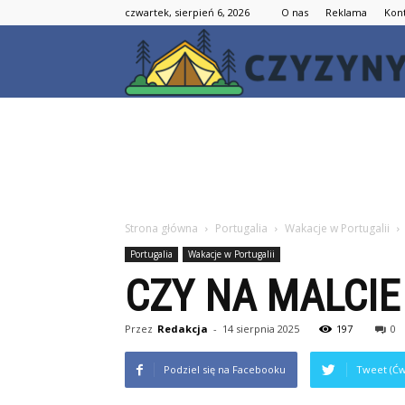
czwartek, sierpień 6, 2026
O nas
Reklama
Kon
Strona główna
Portugalia
Wakacje w Portugalii
Portugalia
Wakacje w Portugalii
CZY NA MALCIE
Przez
Redakcja
-
14 sierpnia 2025
197
0
Podziel się na Facebooku
Tweet (Ćw