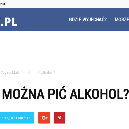
takt
Czyzyny.pl
GDZIE WYJECHAĆ?
MORZE
Czy na Malcie można pić alkohol?
 MOŻNA PIĆ ALKOHOL?
ierkaj) na Twitterze