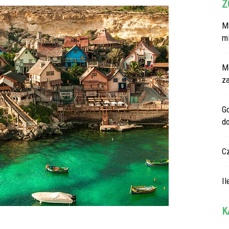
Z
Ma
m
M
z
G
d
C
Il
K
Ka