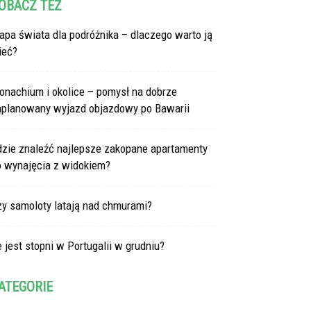
OBACZ TEŻ
pa świata dla podróżnika – dlaczego warto ją
ieć?
onachium i okolice – pomysł na dobrze
aplanowany wyjazd objazdowy po Bawarii
dzie znaleźć najlepsze zakopane apartamenty
o wynajęcia z widokiem?
zy samoloty latają nad chmurami?
e jest stopni w Portugalii w grudniu?
ATEGORIE
tegorie