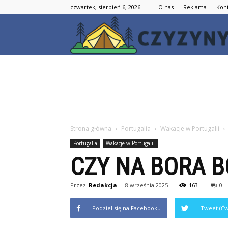
czwartek, sierpień 6, 2026
O nas
Reklama
Kon
Strona główna
Portugalia
Wakacje w Portugalii
Portugalia
Wakacje w Portugalii
CZY NA BORA 
Przez
Redakcja
-
8 września 2025
163
0
Podziel się na Facebooku
Tweet (Ćw