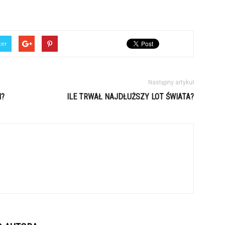
ter
Następny artykuł
I?
ILE TRWAŁ NAJDŁUŻSZY LOT ŚWIATA?