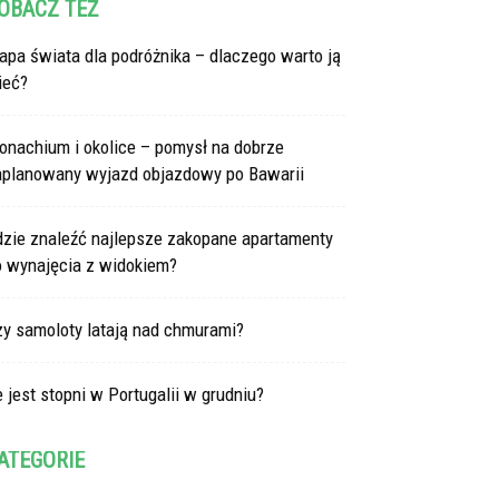
OBACZ TEŻ
pa świata dla podróżnika – dlaczego warto ją
ieć?
onachium i okolice – pomysł na dobrze
aplanowany wyjazd objazdowy po Bawarii
dzie znaleźć najlepsze zakopane apartamenty
o wynajęcia z widokiem?
zy samoloty latają nad chmurami?
e jest stopni w Portugalii w grudniu?
ATEGORIE
tegorie