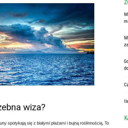
Z
Ma
m
M
z
G
d
C
Il
zebna wiza?
K
ny spotykają się z białymi plażami i bujną roślinnością. To
Ka