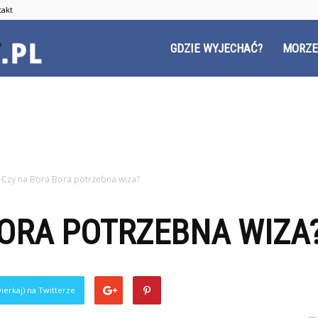
takt
Czyzyny.pl
GDZIE WYJECHAĆ?
MORZE
Czy na Bora Bora potrzebna wiza?
BORA POTRZEBNA WIZA
ierkaj) na Twitterze