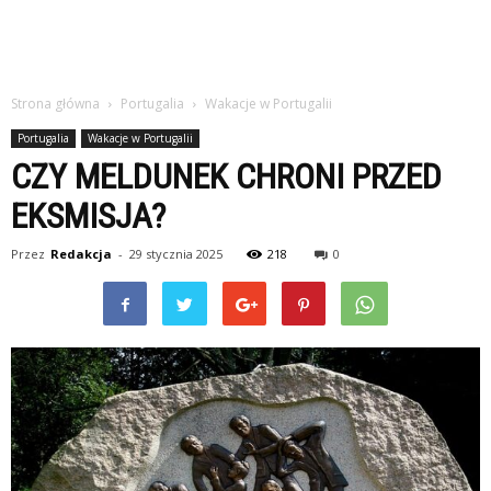
Strona główna
Portugalia
Wakacje w Portugalii
Portugalia
Wakacje w Portugalii
CZY MELDUNEK CHRONI PRZED
EKSMISJA?
Przez
Redakcja
-
29 stycznia 2025
218
0