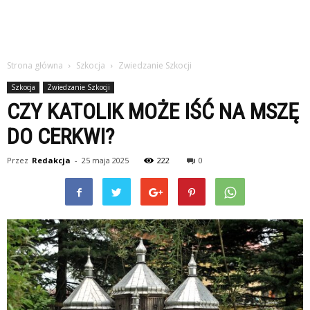
Strona główna
Szkocja
Zwiedzanie Szkocji
Szkocja
Zwiedzanie Szkocji
CZY KATOLIK MOŻE IŚĆ NA MSZĘ
DO CERKWI?
Przez
Redakcja
-
25 maja 2025
222
0