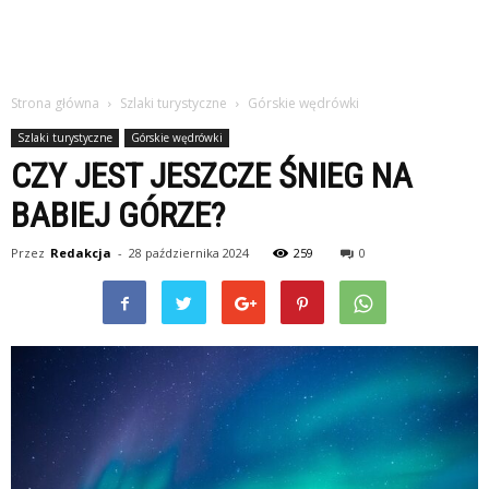
Strona główna
Szlaki turystyczne
Górskie wędrówki
Szlaki turystyczne
Górskie wędrówki
CZY JEST JESZCZE ŚNIEG NA
BABIEJ GÓRZE?
Przez
Redakcja
-
28 października 2024
259
0