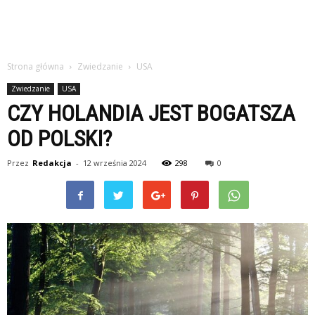
Strona główna
Zwiedzanie
USA
Zwiedzanie
USA
CZY HOLANDIA JEST BOGATSZA
OD POLSKI?
Przez
Redakcja
-
12 września 2024
298
0