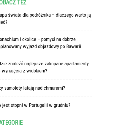
OBACZ TEŻ
pa świata dla podróżnika – dlaczego warto ją
ieć?
onachium i okolice – pomysł na dobrze
aplanowany wyjazd objazdowy po Bawarii
dzie znaleźć najlepsze zakopane apartamenty
o wynajęcia z widokiem?
zy samoloty latają nad chmurami?
e jest stopni w Portugalii w grudniu?
ATEGORIE
tegorie