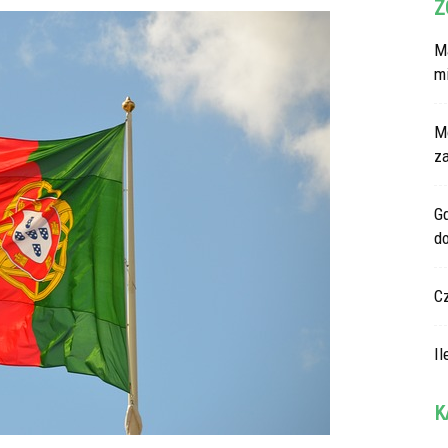
Z
Ma
m
M
z
G
d
C
Il
K
Ka