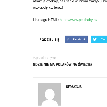
atrakcje czekają na Ciebie w innym zakątku świ
przygodę już teraz!
Link tagu HTML:
https://www.petitbaby.pl/
PODZIEL SIĘ
Facebook
Twit
Poprzedni artykuł
GDZIE NIE MA POLAKÓW NA ŚWIECIE?
REDAKCJA