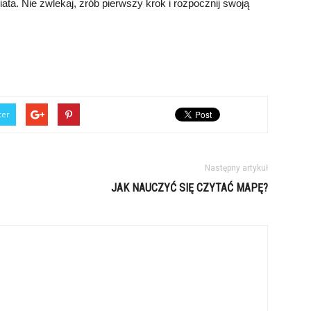
ata. Nie zwlekaj, zrób pierwszy krok i rozpocznij swoją
ter
Następny artykuł
JAK NAUCZYĆ SIĘ CZYTAĆ MAPĘ?