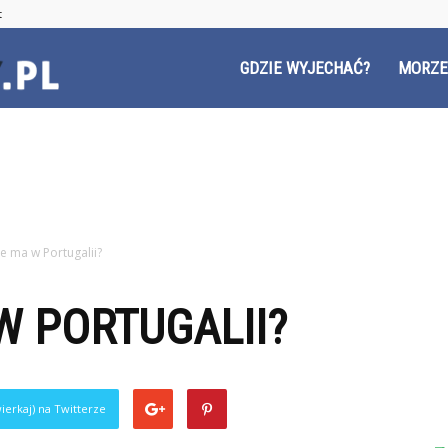
t
Czyzyny.pl
GDZIE WYJECHAĆ?
MORZE
e ma w Portugalii?
W PORTUGALII?
ierkaj) na Twitterze