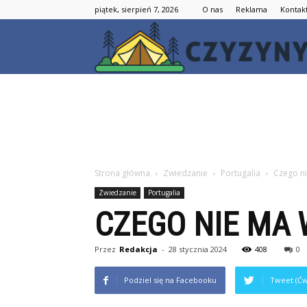
piątek, sierpień 7, 2026
O nas
Reklama
Kontak
Strona główna
Zwiedzanie
Portugalia
Czego ni
Zwiedzanie
Portugalia
CZEGO NIE MA 
Przez
Redakcja
-
28 stycznia 2024
408
0
Podziel się na Facebooku
Tweet (Ćw