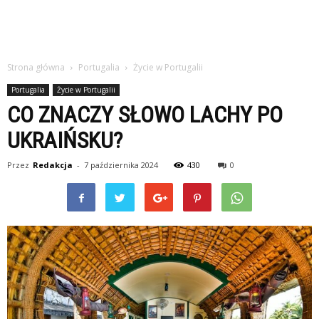
Strona główna
Portugalia
Życie w Portugalii
Portugalia
Życie w Portugalii
CO ZNACZY SŁOWO LACHY PO
UKRAIŃSKU?
Przez
Redakcja
-
7 października 2024
430
0