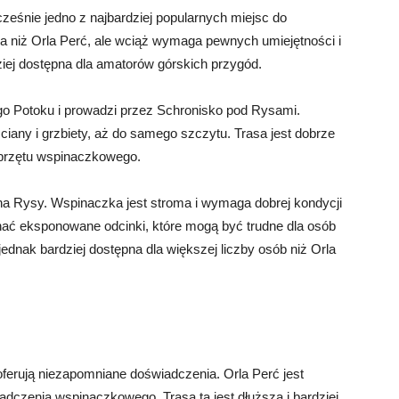
cześnie jedno z najbardziej popularnych miejsc do
na niż Orla Perć, ale wciąż wymaga pewnych umiejętności i
iej dostępna dla amatorów górskich przygód.
go Potoku i prowadzi przez Schronisko pod Rysami.
iany i grzbiety, aż do samego szczytu. Trasa jest dobrze
przętu wspinaczkowego.
na Rysy. Wspinaczka jest stroma i wymaga dobrej kondycji
nać eksponowane odcinki, które mogą być trudne dla osób
dnak bardziej dostępna dla większej liczby osób niż Orla
oferują niezapomniane doświadczenia. Orla Perć jest
dczenia wspinaczkowego. Trasa ta jest dłuższa i bardziej