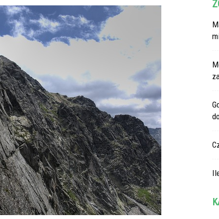
Z
Ma
m
M
z
G
d
C
Il
K
Ka