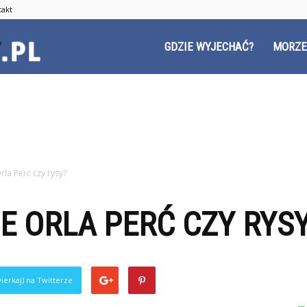
takt
Czyzyny.pl
GDZIE WYJECHAĆ?
MORZE
rla Perć czy rysy?
E ORLA PERĆ CZY RYS
ierkaj) na Twitterze