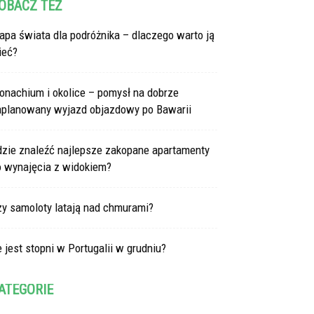
OBACZ TEŻ
pa świata dla podróżnika – dlaczego warto ją
ieć?
onachium i okolice – pomysł na dobrze
aplanowany wyjazd objazdowy po Bawarii
dzie znaleźć najlepsze zakopane apartamenty
o wynajęcia z widokiem?
zy samoloty latają nad chmurami?
e jest stopni w Portugalii w grudniu?
ATEGORIE
tegorie