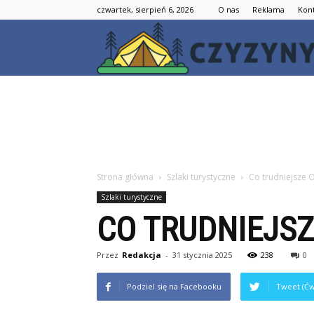
czwartek, sierpień 6, 2026
O nas
Reklama
Kon
Strona główna
Szlaki turystyczne
Co trudniejsze O
Szlaki turystyczne
CO TRUDNIEJSZ
Przez
Redakcja
-
31 stycznia 2025
238
0
Podziel się na Facebooku
Tweet (Ćw