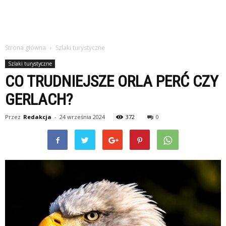
Strona główna
Szlaki turystyczne
Szlaki turystyczne
CO TRUDNIEJSZE ORLA PERĆ CZY
GERLACH?
Przez
Redakcja
-
24 września 2024
372
0