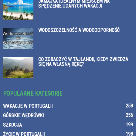
JAMAJKA IDEALNYM MIEJSCEM NA
SPĘDZENIE UDANYCH WAKACJI
WODOSZCZELNOŚĆ A WODOODPORNOŚĆ
CO ZOBACZYĆ W TAJLANDII, KIEDY ZWIEDZA
SIĘ NA WŁASNĄ RĘKĘ?
POPULARNE KATEGORIE
258
WAKACJE W PORTUGALII
256
GÓRSKIE WĘDRÓWKI
199
SZKOCJA
198
ŻYCIE W PORTUGALII