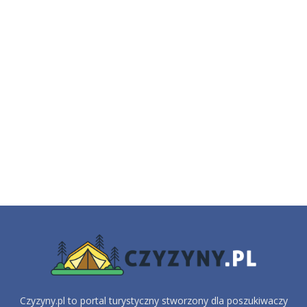
Czyzyny.pl to portal turystyczny stworzony dla poszukiwaczy