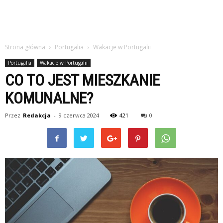
Strona główna
Portugalia
Wakacje w Portugalii
Portugalia
Wakacje w Portugalii
CO TO JEST MIESZKANIE
KOMUNALNE?
Przez
Redakcja
-
9 czerwca 2024
421
0