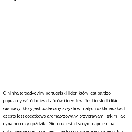
Ginjinha to tradycyjny portugalski likier, który jest bardzo
popularny wśród mieszkańców i turystów. Jest to słodki likier
wiśniowy, który jest podawany zwykle w małych szklaneczkach i
często jest dodatkowo aromatyzowany przyprawami, takimi jak
cynamon czy goździki. Ginjinha jest idealnym napojem na
chłodniejsze wieczory i jest często spożywana jako aperitif lub