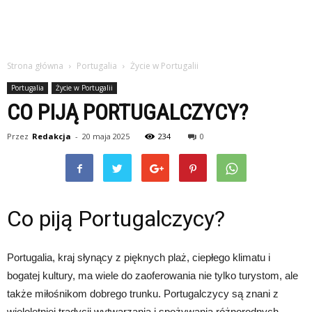
Strona główna
Portugalia
Życie w Portugalii
Portugalia
Życie w Portugalii
CO PIJĄ PORTUGALCZYCY?
Przez
Redakcja
-
20 maja 2025
234
0
Co piją Portugalczycy?
Portugalia, kraj słynący z pięknych plaż, ciepłego klimatu i
bogatej kultury, ma wiele do zaoferowania nie tylko turystom, ale
także miłośnikom dobrego trunku. Portugalczycy są znani z
wieloletniej tradycji wytwarzania i spożywania różnorodnych