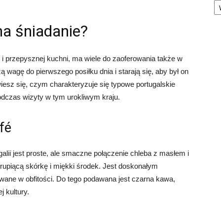
na śniadanie?
ry i przepysznej kuchni, ma wiele do zaoferowania także w
 wagę do pierwszego posiłku dnia i starają się, aby był on
esz się, czym charakteryzuje się typowe portugalskie
odczas wizyty w tym urokliwym kraju.
fé
lii jest proste, ale smaczne połączenie chleba z masłem i
hrupiącą skórkę i miękki środek. Jest doskonałym
wane w obfitości. Do tego podawana jest czarna kawa,
 kultury.