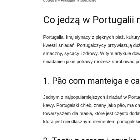
Co jedzą w Portugalii na śniadanie?
Co jedzą w Portugalii 
Portugalia, kraj słynący z pięknych plaż, kultu
kwestii śniadań. Portugalczycy przywiązują dużą
smaczny, sycący i zdrowy. W tym artykule dowi
śniadanie i jakie potrawy możesz spróbować p
1. Pão com manteiga e ca
Jednym z najpopularniejszych śniadań w Portuga
kawy. Portugalski chleb, znany jako pão, ma c
towarzyszem dla masła, które jest często doda
która jest nieodłącznym elementem portugalskiej