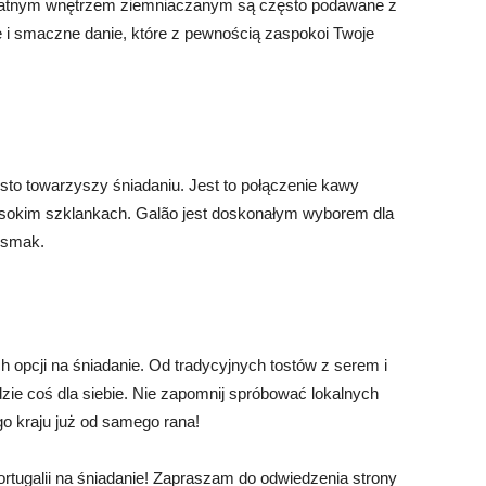
delikatnym wnętrzem ziemniaczanym są często podawane z
 smaczne danie, które z pewnością zaspokoi Twoje
zęsto towarzyszy śniadaniu. Jest to połączenie kawy
okim szklankach. Galão jest doskonałym wyborem dla
y smak.
ch opcji na śniadanie. Od tradycyjnych tostów z serem i
dzie coś dla siebie. Nie zapomnij spróbować lokalnych
go kraju już od samego rana!
rtugalii na śniadanie! Zapraszam do odwiedzenia strony