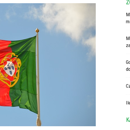
Z
Ma
m
M
z
G
d
C
Il
K
Ka