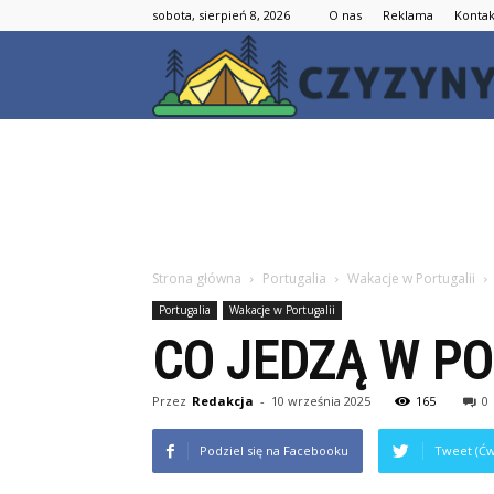
sobota, sierpień 8, 2026
O nas
Reklama
Kontak
Strona główna
Portugalia
Wakacje w Portugalii
Portugalia
Wakacje w Portugalii
CO JEDZĄ W PO
Przez
Redakcja
-
10 września 2025
165
0
Podziel się na Facebooku
Tweet (Ćw