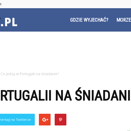
t
Czyzyny.pl
GDZIE WYJECHAĆ?
MORZE
Co jedzą w Portugalii na śniadanie?
RTUGALII NA ŚNIADANI
ierkaj) na Twitterze