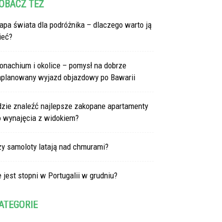
OBACZ TEŻ
pa świata dla podróżnika – dlaczego warto ją
ieć?
onachium i okolice – pomysł na dobrze
aplanowany wyjazd objazdowy po Bawarii
dzie znaleźć najlepsze zakopane apartamenty
o wynajęcia z widokiem?
zy samoloty latają nad chmurami?
e jest stopni w Portugalii w grudniu?
ATEGORIE
tegorie