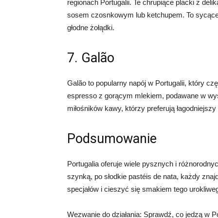
regionach Portugalii. Te chrupiące placki z 
sosem czosnkowym lub ketchupem. To sycące i
głodne żołądki.
7. Galão
Galão to popularny napój w Portugalii, który c
espresso z gorącym mlekiem, podawane w wys
miłośników kawy, którzy preferują łagodniejsz
Podsumowanie
Portugalia oferuje wiele pysznych i różnorodny
szynką, po słodkie pastéis de nata, każdy znaj
specjałów i cieszyć się smakiem tego urokliwe
Wezwanie do działania: Sprawdź, co jedzą w Po