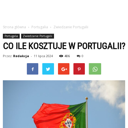
Strona główna
Portugalia
Zwiedzanie Portugalii
Portugalia
Zwiedzanie Portugalii
CO ILE KOSZTUJE W PORTUGALII?
Przez
Redakcja
-
11 lipca 2024
406
0